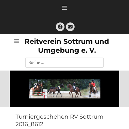
Zum
Inhalt
springen
Facebook
E-
Mail
Reitverein Sottrum und
Umgebung e. V.
Suche
nach:
Turniergeschehen RV Sottrum
2016_8612