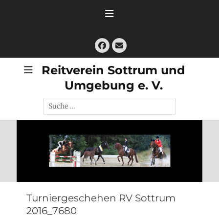
Zum
Inhalt
springen
Facebook
E-
Mail
Reitverein Sottrum und
Umgebung e. V.
Suche
nach:
Turniergeschehen RV Sottrum
2016_7680