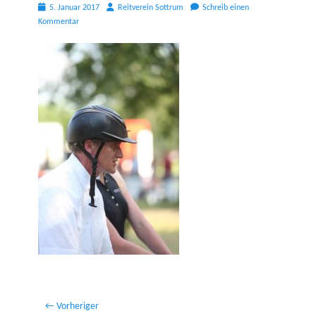
Posted
Autor
5. Januar 2017
Reitverein Sottrum
Schreib einen
on
Kommentar
Beitragsnavigation
← Vorheriger