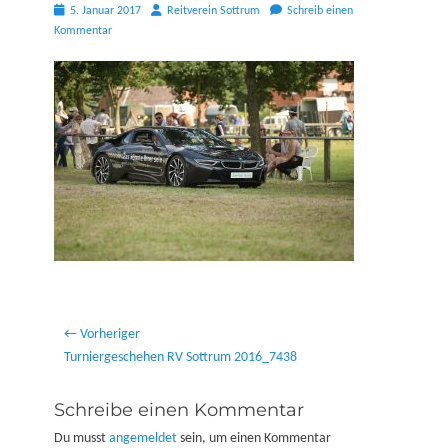
Posted
Autor
5. Januar 2017
Reitverein Sottrum
Schreib einen
on
Kommentar
Beitragsnavigation
← Vorheriger
Vorheriger
Turniergeschehen RV Sottrum 2016_7438
Beitrag:
Schreibe einen Kommentar
Du musst
angemeldet
sein, um einen Kommentar