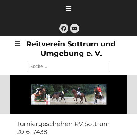
Zum
Inhalt
springen
Facebook
E-
Mail
Reitverein Sottrum und
Umgebung e. V.
Suche
nach:
Turniergeschehen RV Sottrum
2016_7438