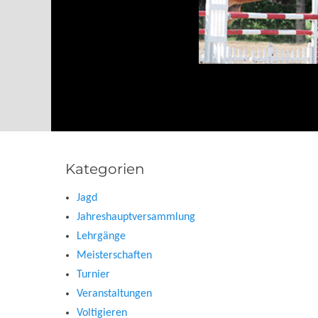
Kategorien
Jagd
Jahreshauptversammlung
Lehrgänge
Meisterschaften
Turnier
Veranstaltungen
Voltigieren