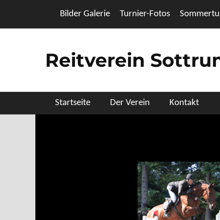
Zum
Header Top Menu
Bilder Galerie
Turnier-Fotos
Sommertur
Inhalt
springen
Reitverein Sottr
Primäres Menü
Startseite
Der Verein
Kontakt