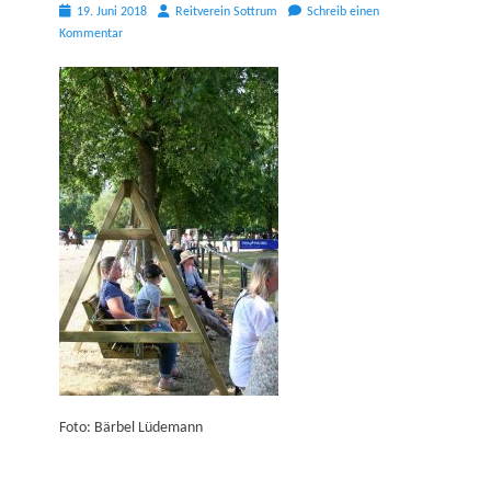
Posted
Autor
19. Juni 2018
Reitverein Sottrum
Schreib einen
on
Kommentar
Foto: Bärbel Lüdemann