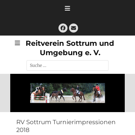
Zum
Inhalt
springen
Facebook
E-
Mail
Reitverein Sottrum und
Umgebung e. V.
Suche
nach:
RV Sottrum Turnierimpressionen
2018