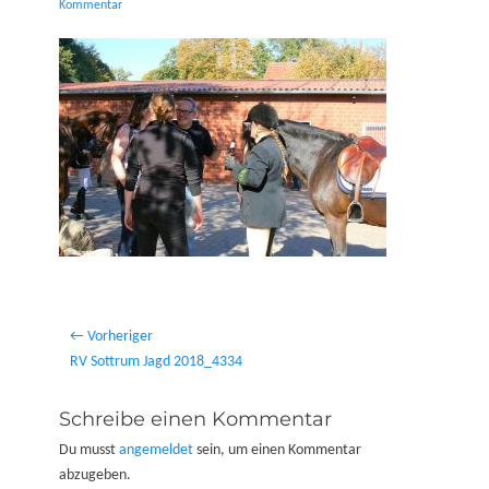
on
Kommentar
Beitragsnavigation
← Vorheriger
Vorheriger
RV Sottrum Jagd 2018_4334
Beitrag:
Schreibe einen Kommentar
Du musst
angemeldet
sein, um einen Kommentar
abzugeben.