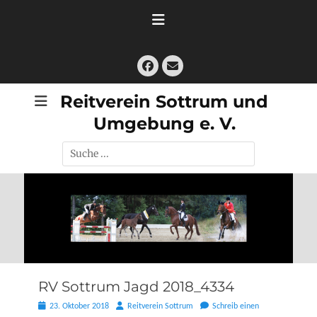
Zum
Inhalt
springen
Facebook
E-
Mail
Reitverein Sottrum und
Umgebung e. V.
Suche
nach:
RV Sottrum Jagd 2018_4334
Posted
Autor
23. Oktober 2018
Reitverein Sottrum
Schreib einen