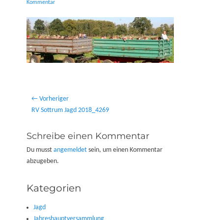
on
Kommentar
Beitragsnavigation
← Vorheriger
Vorheriger
RV Sottrum Jagd 2018_4269
Beitrag:
Schreibe einen Kommentar
Du musst
angemeldet
sein, um einen Kommentar
abzugeben.
Kategorien
Jagd
Jahreshauptversammlung