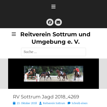
Zum
Inhalt
springen
Facebook
E-
Mail
Reitverein Sottrum und
Umgebung e. V.
Suche
nach:
RV Sottrum Jagd 2018_4269
Posted
Autor
23. Oktober 2018
Reitverein Sottrum
Schreib einen