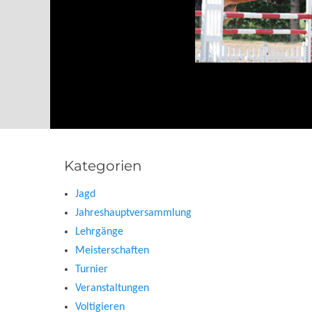
Kategorien
Jagd
Jahreshauptversammlung
Lehrgänge
Meisterschaften
Turnier
Veranstaltungen
Voltigieren