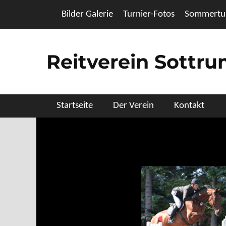
Zum
Header Top Menu
Bilder Galerie
Turnier-Fotos
Sommertur
Inhalt
springen
Reitverein Sottr
Primäres Menü
Startseite
Der Verein
Kontakt