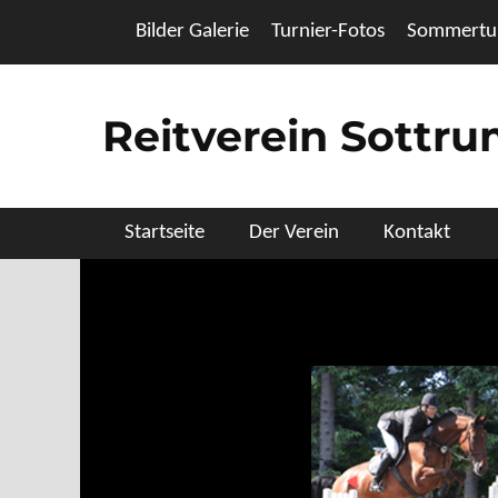
Zum
Header Top Menu
Bilder Galerie
Turnier-Fotos
Sommertur
Inhalt
springen
Reitverein Sottr
Primäres Menü
Startseite
Der Verein
Kontakt