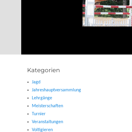
Kategorien
Jagd
Jahreshauptversammlung
Lehrgänge
Meisterschaften
Turnier
Veranstaltungen
Voltigieren