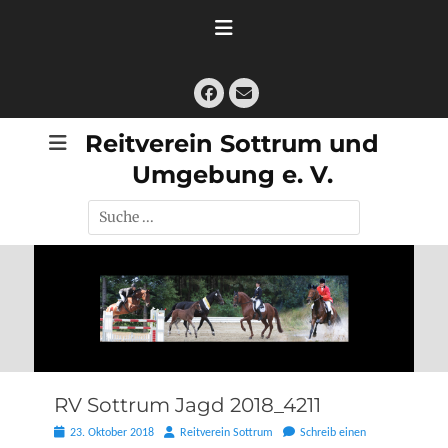
Zum
Inhalt
springen
Facebook
E-
Mail
Reitverein Sottrum und
Umgebung e. V.
Suche
nach:
RV Sottrum Jagd 2018_4211
Posted
Autor
23. Oktober 2018
Reitverein Sottrum
Schreib einen