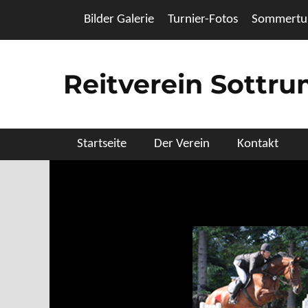
Zum
Header Top Menu
Bilder Galerie
Turnier-Fotos
Sommertur
Inhalt
springen
Reitverein Sottr
Primäres Menü
Startseite
Der Verein
Kontakt