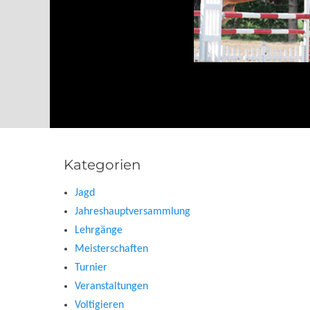
Kategorien
Jagd
Jahreshauptversammlung
Lehrgänge
Meisterschaften
Turnier
Veranstaltungen
Voltigieren