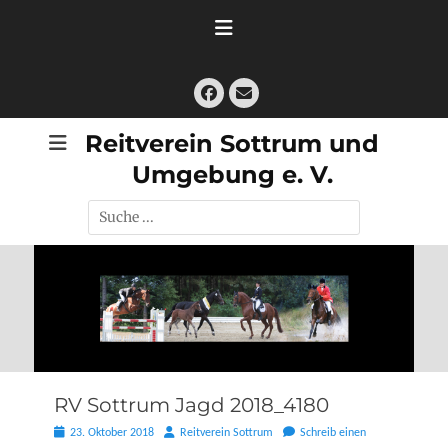
Zum
Inhalt
springen
Facebook
E-
Mail
Reitverein Sottrum und
Umgebung e. V.
Suche
nach:
RV Sottrum Jagd 2018_4180
Posted
Autor
23. Oktober 2018
Reitverein Sottrum
Schreib einen