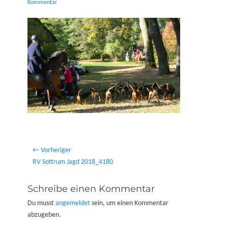
on
Kommentar
Beitragsnavigation
← Vorheriger
Vorheriger
RV Sottrum Jagd 2018_4180
Beitrag:
Schreibe einen Kommentar
Du musst
angemeldet
sein, um einen Kommentar
abzugeben.