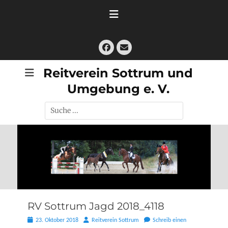
Zum
Inhalt
springen
Facebook
E-
Mail
Reitverein Sottrum und
Umgebung e. V.
Suche
nach:
RV Sottrum Jagd 2018_4118
Posted
Autor
23. Oktober 2018
Reitverein Sottrum
Schreib einen