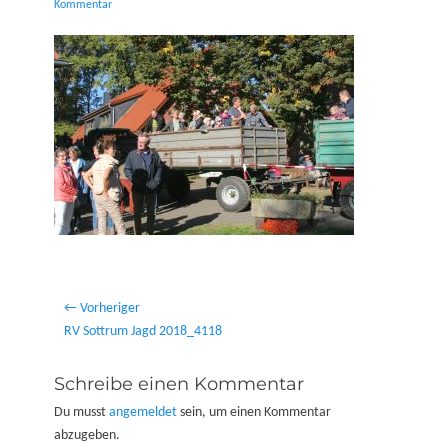
on
Kommentar
Beitragsnavigation
← Vorheriger
Vorheriger
RV Sottrum Jagd 2018_4118
Beitrag:
Schreibe einen Kommentar
Du musst
angemeldet
sein, um einen Kommentar
abzugeben.