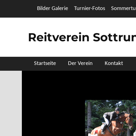
Zum
Header Top Menu
Bilder Galerie
Turnier-Fotos
Sommertur
Inhalt
springen
Reitverein Sottr
Primäres Menü
Startseite
Der Verein
Kontakt