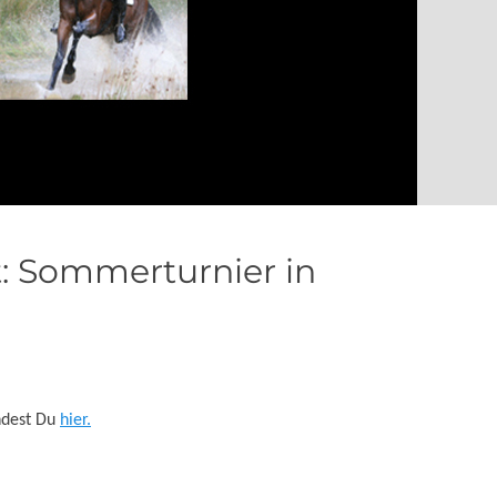
t: Sommerturnier in
indest Du
hier.