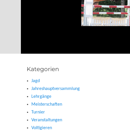
Kategorien
Jagd
Jahreshauptversammlung
Lehrgänge
Meisterschaften
Turnier
Veranstaltungen
Voltigieren