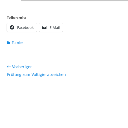
Teilen mit:
Facebook
E-Mail
Kategorien
Turnier
Beitragsnavigation
← Vorheriger
Vorheriger
Näch
Prüfung zum Voltigierabzeichen
Beitrag:
Beitr