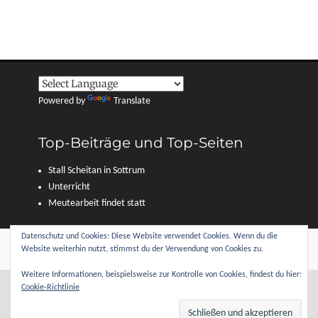
Powered by
Translate
Top-Beiträge und Top-Seiten
Stall Scheitan in Sottrum
Unterricht
Meutearbeit findet statt
Datenschutz und Cookies: Diese Website verwendet Cookies. Wenn du die
Copyright © 2026
Reitverein Sottrum und Umgebung e. V.
. Alle Rechte
Website weiterhin nutzt, stimmst du der Verwendung von Cookies zu.
vorbehalten.
Datenschutzerklärung
| Clean Journal von
Catch Themes
Weitere Informationen, beispielsweise zur Kontrolle von Cookies, findest du hier:
Cookie-Richtlinie