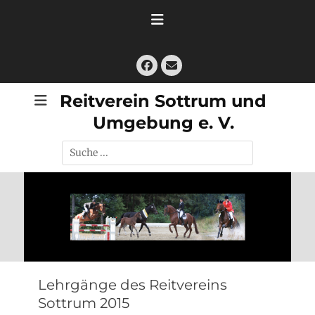
Zum
Inhalt
springen
Facebook
E-
Mail
Reitverein Sottrum und
Umgebung e. V.
Suche
nach:
Lehrgänge des Reitvereins
Sottrum 2015