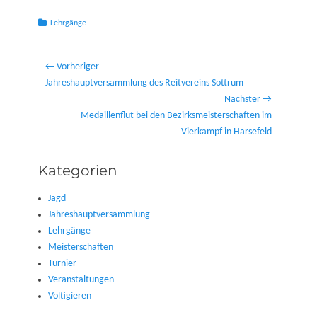
Kategorien
Lehrgänge
Beitragsnavigation
← Vorheriger
Vorheriger
Jahreshauptversammlung des Reitvereins Sottrum
Beitrag:
Nächster →
Nächster
Medaillenflut bei den Bezirksmeisterschaften im
Beitrag:
Vierkampf in Harsefeld
Kategorien
Jagd
Jahreshauptversammlung
Lehrgänge
Meisterschaften
Turnier
Veranstaltungen
Voltigieren