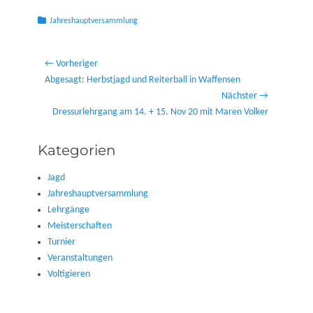
Kategorien
Jahreshauptversammlung
Beitragsnavigation
← Vorheriger
Vorheriger
Abgesagt: Herbstjagd und Reiterball in Waffensen
Beitrag:
Nächster →
Nächster
Dressurlehrgang am 14. + 15. Nov 20 mit Maren Volker
Beitrag:
Kategorien
Jagd
Jahreshauptversammlung
Lehrgänge
Meisterschaften
Turnier
Veranstaltungen
Voltigieren