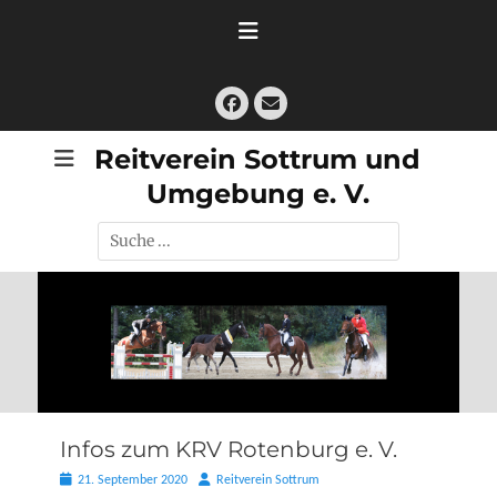
Zum
Inhalt
springen
Facebook
E-
Mail
Reitverein Sottrum und
Umgebung e. V.
Suche
nach:
Infos zum KRV Rotenburg e. V.
Posted
Autor
21. September 2020
Reitverein Sottrum