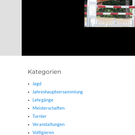
Kategorien
Jagd
Jahreshauptversammlung
Lehrgänge
Meisterschaften
Turnier
Veranstaltungen
Voltigieren