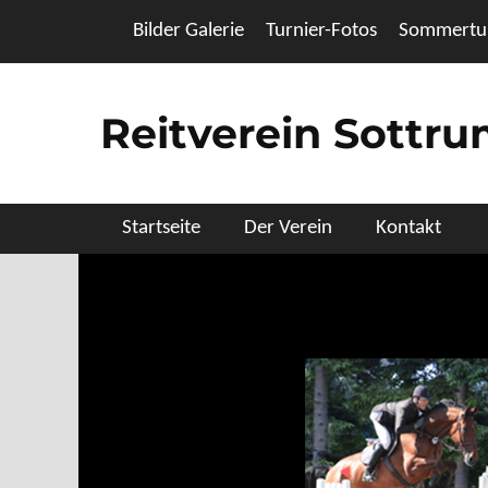
Zum
Header Top Menu
Bilder Galerie
Turnier-Fotos
Sommertur
Inhalt
springen
Reitverein Sottr
Primäres Menü
Startseite
Der Verein
Kontakt