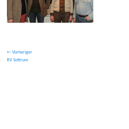
Beitragsnavigation
← Vorheriger
Vorheriger
RV Sottrum
Beitrag: