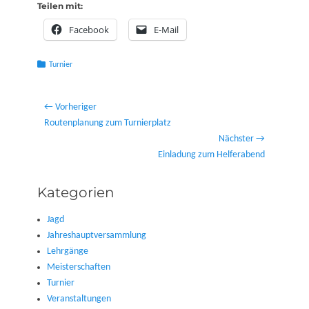
Teilen mit:
Facebook
E-Mail
Kategorien
Turnier
Beitragsnavigation
← Vorheriger
Vorheriger
Routenplanung zum Turnierplatz
Beitrag:
Nächster →
Nächster
Einladung zum Helferabend
Beitrag:
Kategorien
Jagd
Jahreshauptversammlung
Lehrgänge
Meisterschaften
Turnier
Veranstaltungen