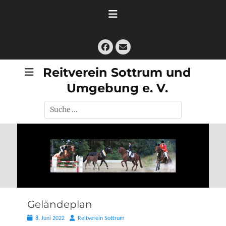
Zum
Inhalt
springen
Facebook
E-
Mail
Reitverein Sottrum und
Umgebung e. V.
Suche
nach:
Geländeplan
Posted
Autor
8. Juni 2022
Reitverein Sottrum