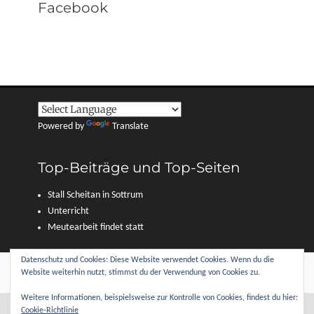
Facebook
Powered by
Translate
Top-Beiträge und Top-Seiten
Stall Scheitan in Sottrum
Unterricht
Meutearbeit findet statt
Datenschutz und Cookies: Diese Website verwendet Cookies. Wenn du die
Copyright © 2026
Reitverein Sottrum und Umgebung e. V.
. Alle Rechte
Website weiterhin nutzt, stimmst du der Verwendung von Cookies zu.
vorbehalten.
Datenschutzerklärung
| Clean Journal von
Catch Themes
Weitere Informationen, beispielsweise zur Kontrolle von Cookies, findest du hier:
Cookie-Richtlinie