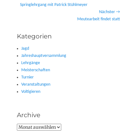
Vorheriger
Springlehrgang mit Patrick Stühlmeyer
Beitrag:
Nächster →
Nächster
Meutearbeit findet statt
Beitrag:
Kategorien
Jagd
Jahreshauptversammlung
Lehrgänge
Meisterschaften
Turnier
Veranstaltungen
Voltigieren
Archive
Archive