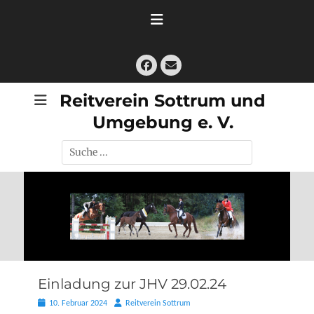
Zum
Inhalt
springen
Facebook
E-
Mail
Reitverein Sottrum und
Umgebung e. V.
Suche
nach:
Einladung zur JHV 29.02.24
Posted
Autor
10. Februar 2024
Reitverein Sottrum