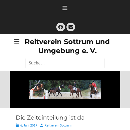
Zum
Inhalt
springen
Facebook
E-
Mail
Reitverein Sottrum und
Umgebung e. V.
Suche
nach:
Die Zeiteinteilung ist da
Posted
Autor
6. Juni 2019
Reitverein Sottrum