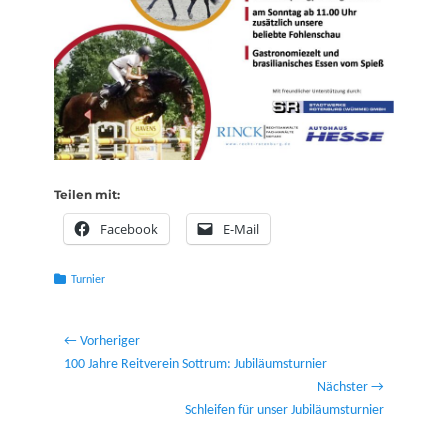
Teilen mit:
Facebook
E-Mail
Kategorien
Turnier
Beitragsnavigation
← Vorheriger
Vorheriger
100 Jahre Reitverein Sottrum: Jubiläumsturnier
Beitrag:
Nächster →
Nächster
Schleifen für unser Jubiläumsturnier
Beitrag: