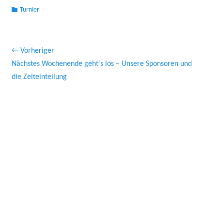
Kategorien
Turnier
Beitragsnavigation
← Vorheriger
Vorheriger
Näch
Nächstes Wochenende geht’s los – Unsere Sponsoren und
Beitrag:
Beitr
die Zeiteinteilung