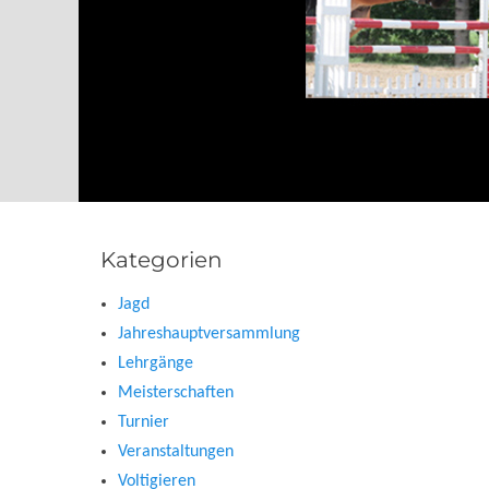
Kategorien
Jagd
Jahreshauptversammlung
Lehrgänge
Meisterschaften
Turnier
Veranstaltungen
Voltigieren