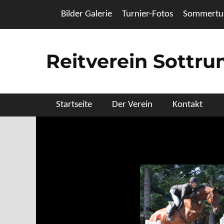
Zum
Header Top Menu
Bilder Galerie
Turnier-Fotos
Sommertur
Inhalt
springen
Reitverein Sottr
Primäres Menü
Startseite
Der Verein
Kontakt