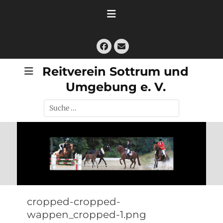
Zum
Inhalt
springen
Facebook
E-
Mail
Reitverein Sottrum und
Umgebung e. V.
Suche
nach:
cropped-cropped-
wappen_cropped-1.png