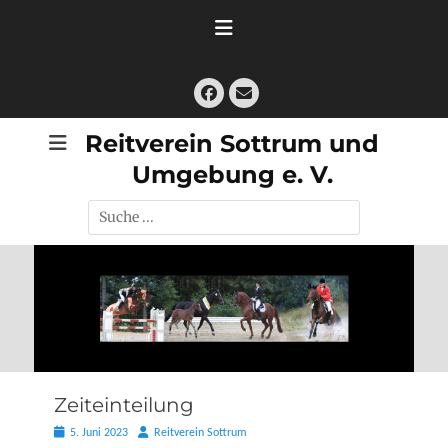
Zum
Inhalt
springen
Facebook
E-
Mail
Reitverein Sottrum und
Umgebung e. V.
Suche
nach:
Zeiteinteilung
Posted
Autor
5. Juni 2023
Reitverein Sottrum