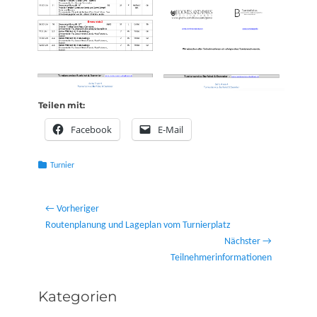
Teilen mit:
Facebook
E-Mail
Kategorien
Turnier
Beitragsnavigation
← Vorheriger
Vorheriger
Routenplanung und Lageplan vom Turnierplatz
Beitrag:
Nächster →
Nächster
Teilnehmerinformationen
Beitrag:
Kategorien